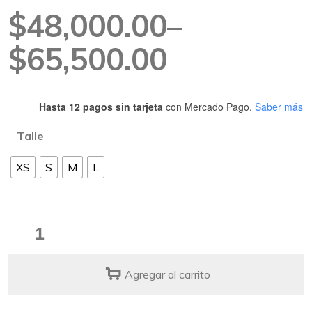
Rango
$
48,000.00
–
de
$
65,500.00
precios:
Hasta 12 pagos sin tarjeta
con Mercado Pago.
Saber más
desde
Talle
$48,000.00
XS
S
M
L
hasta
$65,500.00
Pretal
Mesh
ajustable
Agregar al carrito
Bounce
quantity