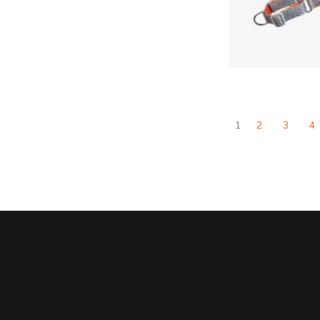
$
68,
walk Ree
1
2
3
4