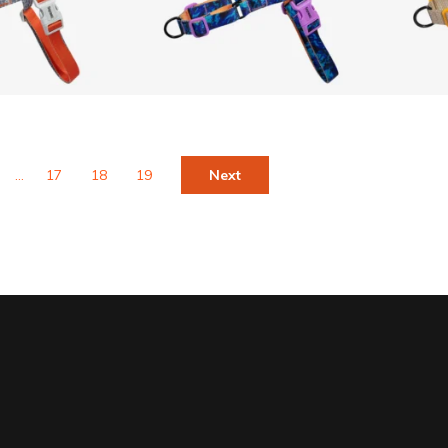
000.00
$
68,000.00
bok Suede
walk Reebok Treek
…
17
18
19
Next