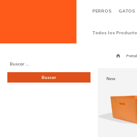
PERROS
GATOS
Todos los Product
Preta
Buscar:
New
Caja Lit
gatos 
$
54,