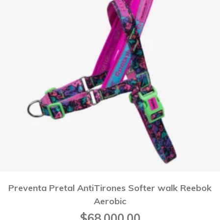
Preventa Pretal AntiTirones Softer walk Reebok
Aerobic
$
68,000.00