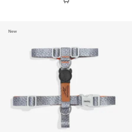
desde
$38,500.00
hasta
$48,500.00
New