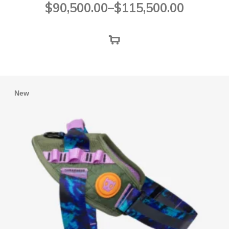
Rango
$
90,500.00
–
$
115,500.00
de
precios:
desde
$90,500.00
hasta
$115,500.00
New