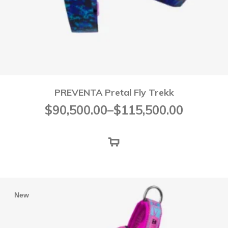
PREVENTA Pretal Fly Trekk
Rango
$
90,500.00
–
$
115,500.00
de
precios:
desde
$90,500.00
hasta
$115,500.00
New