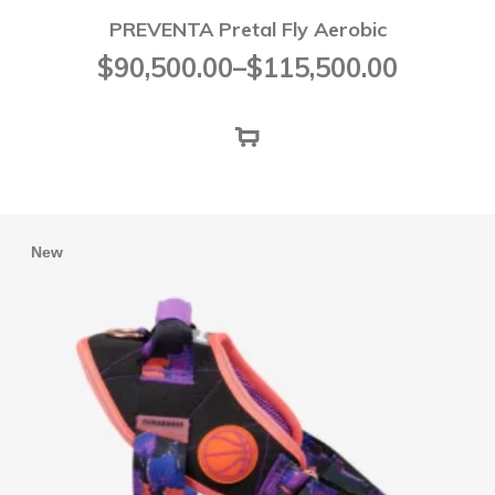
PREVENTA Pretal Fly Aerobic
Rango
$
90,500.00
–
$
115,500.00
de
precios:
desde
$90,500.00
hasta
$115,500.00
New