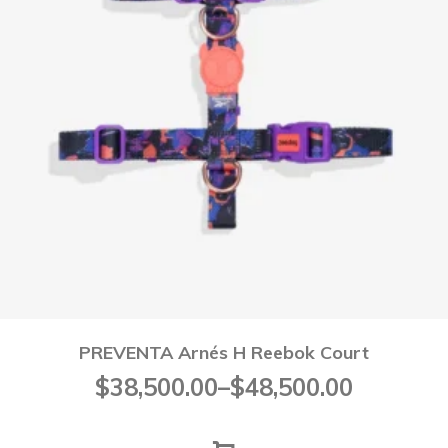
PREVENTA Arnés H Reebok Court
Rango
$
38,500.00
–
$
48,500.00
de
precios: