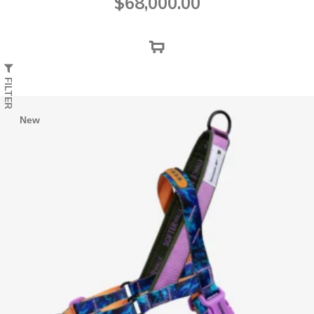
$
68,000.00
FILTER
New