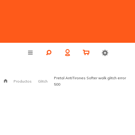
Pretal AntiTirones Softer walk glitch error
Productos
Glitch
500