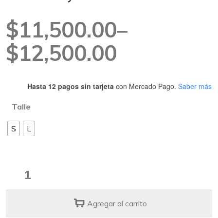
Rango
$
11,500.00
–
de
$
12,500.00
precios:
Hasta 12 pagos sin tarjeta
con Mercado Pago.
Saber más
desde
Talle
$11,500.00
S
L
hasta
$12,500.00
Moño
Paisley
quantity
Agregar al carrito