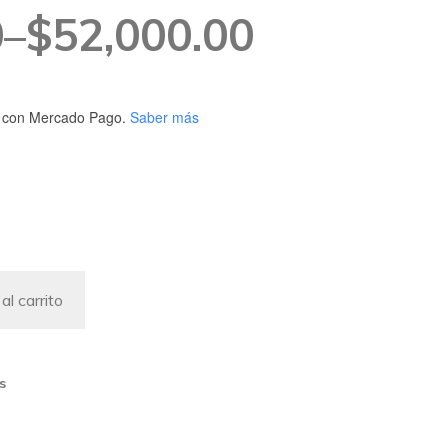
0
–
$
52,000.00
con Mercado Pago.
Saber más
0
al carrito
0
s