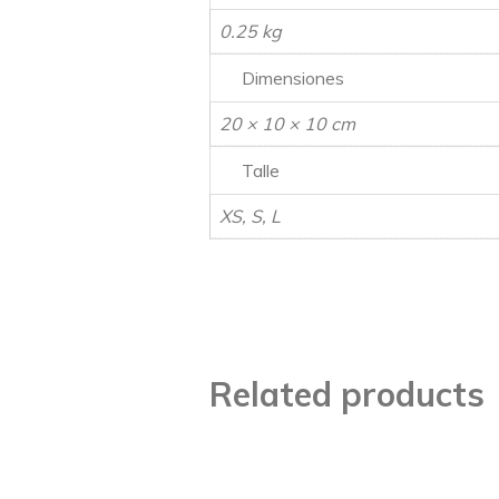
0.25 kg
Dimensiones
20 × 10 × 10 cm
Talle
XS, S, L
Related products