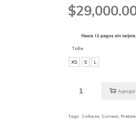
Rango
$
29,000.0
de
precios:
Hasta 12 pagos sin tarjeta
Talle
desde
XS
S
L
$29,000.0
hasta
Correa
Agregar 
$52,000.0
Puff
quantity
Tags:
Collares
,
Correas
,
Pretale