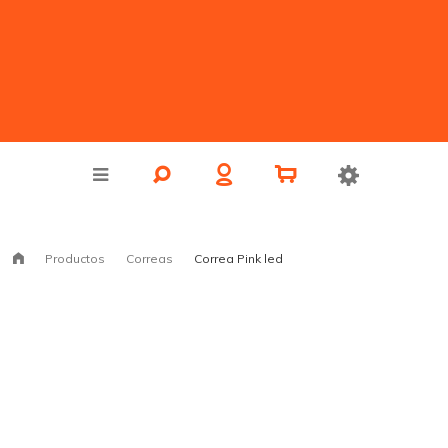
Productos
Correas
Correa Pink led