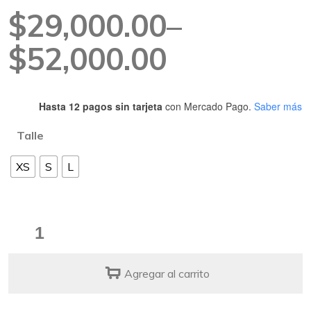
Rango
$
29,000.00
–
de
$
52,000.00
precios:
Hasta 12 pagos sin tarjeta
con Mercado Pago.
Saber más
desde
Talle
$29,000.00
XS
S
L
hasta
$52,000.00
Correa
Pink
led
Agregar al carrito
quantity