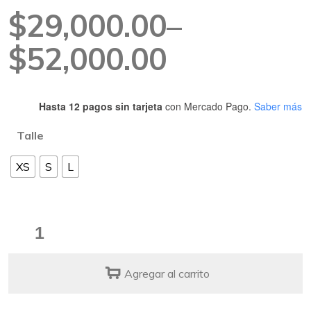
Rango
$
29,000.00
–
de
$
52,000.00
precios:
Hasta 12 pagos sin tarjeta
con Mercado Pago.
Saber más
desde
Talle
$29,000.00
XS
S
L
hasta
$52,000.00
Correa
Glitch
Error
Agregar al carrito
#410
quantity