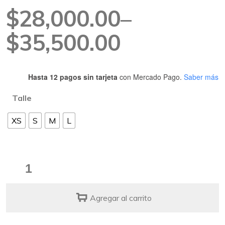
Rango
$
28,000.00
–
de
$
35,500.00
precios:
Hasta 12 pagos sin tarjeta
con Mercado Pago.
Saber más
desde
Talle
$28,000.00
XS
S
M
L
hasta
$35,500.00
Collar
Fly
quantity
Agregar al carrito