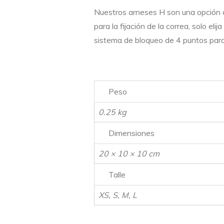
Nuestros arneses H son una opción ag
para la fijación de la correa, solo e
sistema de bloqueo de 4 puntos par
Peso
0.25 kg
Dimensiones
20 × 10 × 10 cm
Talle
XS, S, M, L