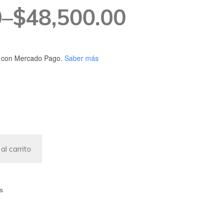
0
–
$
48,500.00
con Mercado Pago.
Saber más
0
al carrito
0
s