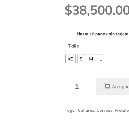
Rango
$
38,500.0
de
precios:
Hasta 12 pagos sin tarjeta
Talle
desde
XS
S
M
L
$38,500.0
hasta
Arnés
Agregar 
$48,500.0
H
Manifesto
quantity
Tags:
Collares
,
Correas
,
Pretale