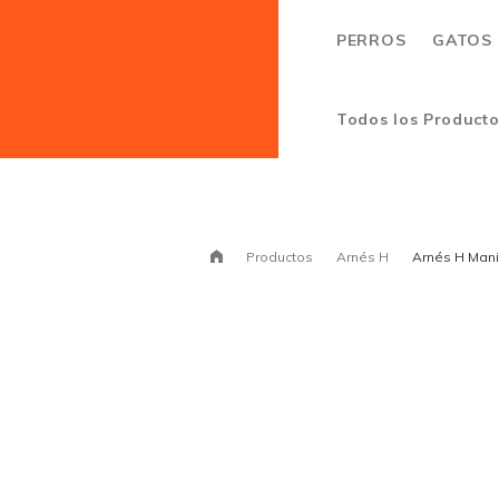
PERROS
GATOS
Todos los Product
Productos
Arnés H
Arnés H Mani