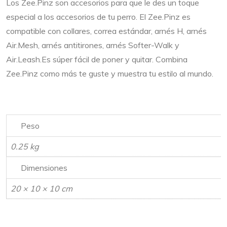
Los Zee.Pinz son accesorios para que le des un toque
especial a los accesorios de tu perro. El Zee.Pinz es
compatible con collares, correa estándar, arnés H, arnés
Air.Mesh, arnés antitirones, arnés Softer-Walk y
Air.Leash.Es súper fácil de poner y quitar. Combina
Zee.Pinz como más te guste y muestra tu estilo al mundo.
Peso
0.25 kg
Dimensiones
20 × 10 × 10 cm